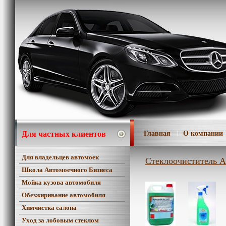
Для частных клиентов
Главная
О компании
Для владельцев автомоек
Стеклоочиститель A
Школа Автомоечного Бизнеса
Мойка кузова автомобиля
Обезжиривание автомобиля
Химчистка салона
Уход за лобовым стеклом